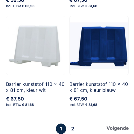
€ 63,53
€ 81,68
Barrier kunststof 110 x 40
Barrier kunststof 110 x 40
x 81 cm, kleur wit
x 81 cm, kleur blauw
€ 67,50
€ 67,50
€ 81,68
€ 81,68
Pagina
Pagina
Volgende
U
Pagina
1
2