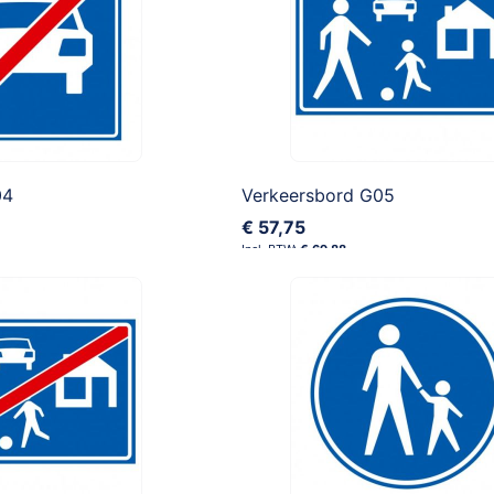
04
Verkeersbord G05
€ 57,75
€ 69,88