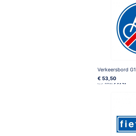
€ 53,50
€ 64,74