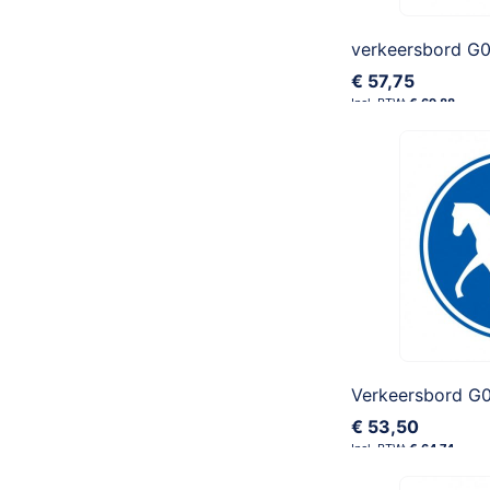
verkeersbord G
€ 57,75
€ 69,88
Verkeersbord G0
€ 53,50
€ 64,74