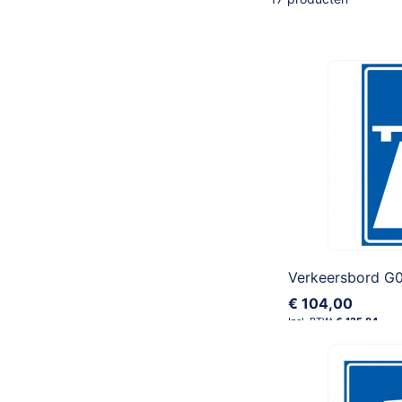
Verkeersbord G
€ 104,00
€ 125,84