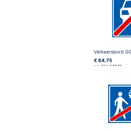
Verkeersbord G
€ 64,75
€ 78,35