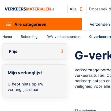
Alle
Zoek
Alle categorieën
Verzenden 
Home
Bebording
RVV-verkeersborden
G-verkeersr
G-ver
Prijs
Verkeersregelborden
Mijn verlanglijst
verkeerssituatie. 
parkeerplaatsen en
U hebt niets op uw
veiligheid voor all
verlanglijst staan.
17
producten