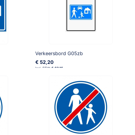
Verkeersbord G05zb
€ 52,20
€ 63,16