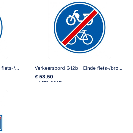
Verkeersbord G12a - Verplicht fiets-/bromfietspad
Verkeersbord G12b - Einde fiets-/bromfietspad
€ 53,50
€ 64,74