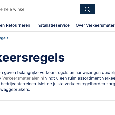
Zoek
en Retourneren
Installatieservice
Over Verkeersmateri
egels
keersregels
 geven belangrijke verkeersregels en aanwijzingen duidelij
Op
Verkeersmaterialen.nl
vindt u een ruim assortiment verke
 bedrijventerreinen. Met de juiste verkeersregelborden zor
e weggebruikers.