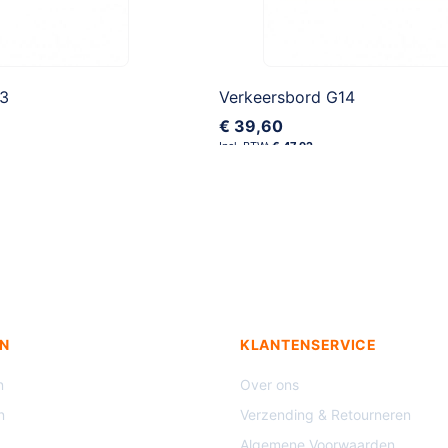
13
Verkeersbord G14
€ 39,60
€ 47,92
N
KLANTENSERVICE
n
Over ons
n
Verzending & Retourneren
Algemene Voorwaarden