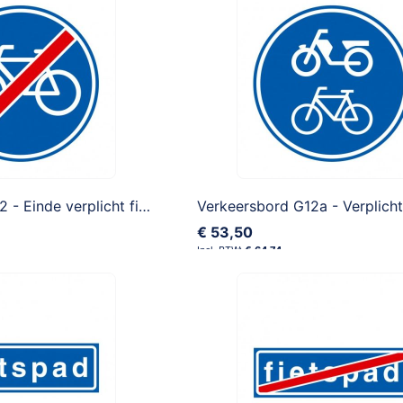
Verkeersbord G12 - Einde verplicht fietspad
€ 53,50
€ 64,74