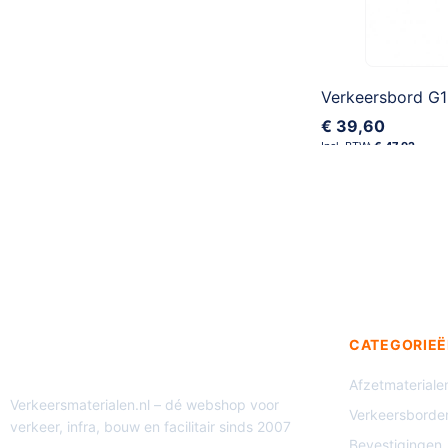
Verkeersbord G
€ 39,60
€ 47,92
CATEGORIEË
Afzetmateriale
Verkeersmaterialen.nl – dé webshop voor
Verkeersborde
verkeer, infra, bouw en facilitair sinds 2007
Bevestigingen