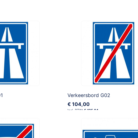
01
Verkeersbord G02
€ 104,00
€ 125,84