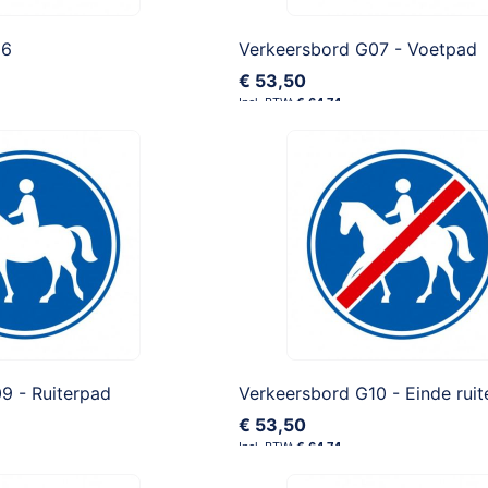
06
Verkeersbord G07 - Voetpad
€ 53,50
€ 64,74
9 - Ruiterpad
Verkeersbord G10 - Einde rui
€ 53,50
€ 64,74