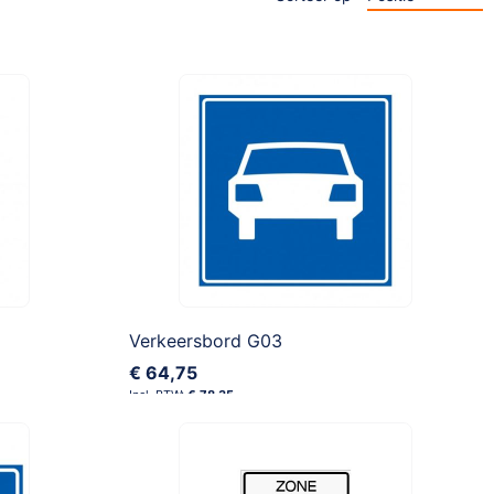
Verkeersbord G03
€ 64,75
€ 78,35