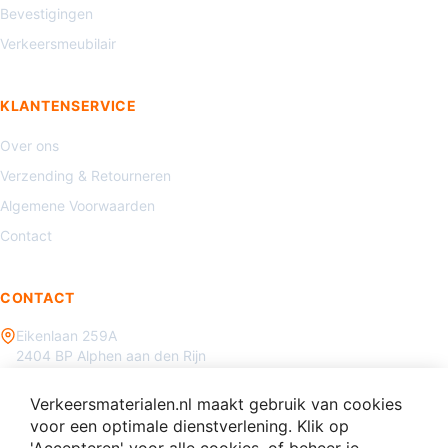
Bevestigingen
Verkeersmeubilair
KLANTENSERVICE
Over ons
Verzending & Retourneren
Algemene Voorwaarden
Contact
CONTACT
Eikenlaan 259A
2404 BP Alphen aan den Rijn
085 - 070 3450
Verkeersmaterialen.nl maakt gebruik van cookies
info@verkeersmaterialen.nl
voor een optimale dienstverlening. Klik op