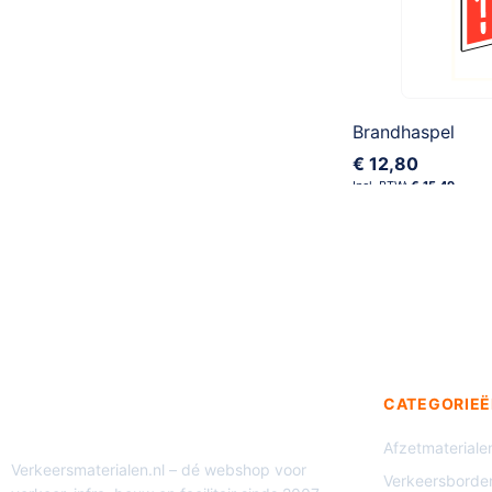
Brandhaspel
€ 12,80
€ 15,49
CATEGORIEË
Afzetmateriale
Verkeersmaterialen.nl – dé webshop voor
Verkeersborde