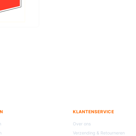
N
KLANTENSERVICE
n
Over ons
n
Verzending & Retourneren