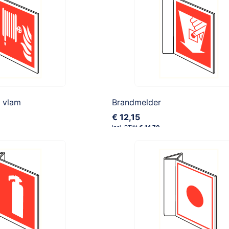
 vlam
Brandmelder
€ 12,15
€ 14,70