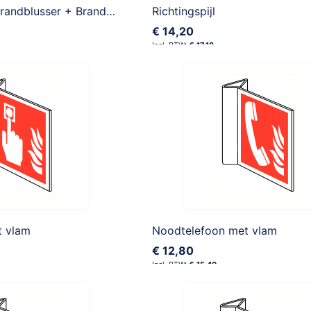
Brandmelder + Brandblusser + Brandhaspel
Richtingspijl
€ 14,20
€ 17,18
t vlam
Noodtelefoon met vlam
€ 12,80
€ 15,49