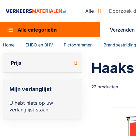
Alle
Zoek
Alle categorieën
Verzenden 
Home
EHBO en BHV
Pictogrammen
Brandbestrijdin
Haaks
Prijs
22
producten
Mijn verlanglijst
U hebt niets op uw
verlanglijst staan.