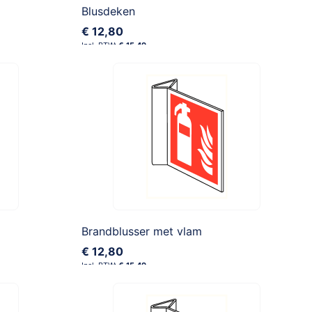
Blusdeken
€ 12,80
€ 15,49
Brandblusser met vlam
€ 12,80
€ 15,49