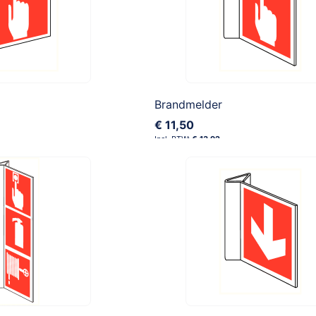
Brandmelder
€ 11,50
€ 13,92