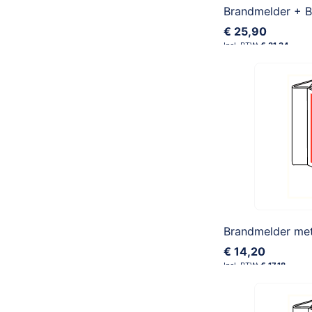
€ 25,90
€ 31,34
Brandmelder me
€ 14,20
€ 17,18