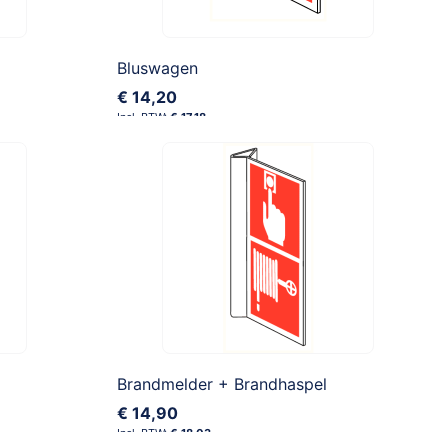
Bluswagen
€ 14,20
€ 17,18
Brandmelder + Brandhaspel
€ 14,90
€ 18,03