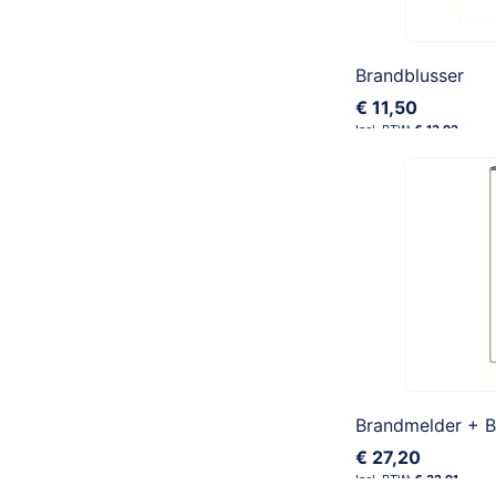
Brandblusser
€ 11,50
€ 13,92
€ 27,20
€ 32,91