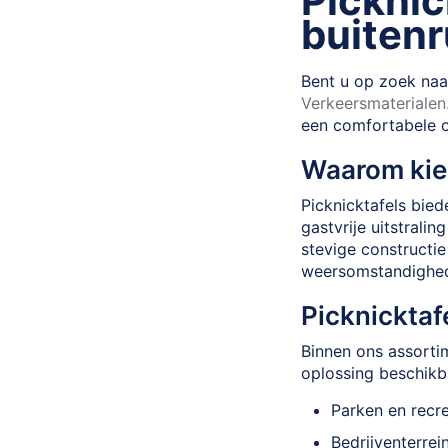
Picknic
buiten
Bent u op zoek naar
Verkeersmaterialen.
een comfortabele 
Waarom kiez
Picknicktafels bie
gastvrije uitstrali
stevige constructie
weersomstandighe
Picknicktaf
Binnen ons assortim
oplossing beschikba
Parken en recr
Bedrijventerrei