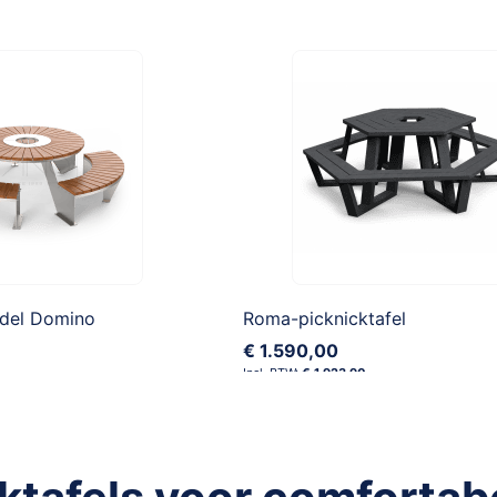
odel Domino
Roma-picknicktafel
€ 1.590,00
€ 1.923,90