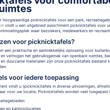
ktafels voor comforta
ruimtes
 hoogwaardige picknicktafels voor een park, recreatiegebie
nl
vindt u een uitgebreid assortiment picknicktafels voor u
ontmoetingsplek waar bezoekers, medewerkers en recrean
en voor picknicktafels?
den een praktische en aantrekkelijke oplossing voor buite
ng en verhogen het gebruiksgemak van openbare ruimtes, bed
 en duurzame materialen zijn onze picknicktafels bestand t
den.
els voor iedere toepassing
ent vindt u (picknick)tafels in diverse uitvoeringen, afmeti
ar voor uw locatie. Picknicktafels worden veel toegepast b
eatiegebieden
nen en kantoorlocaties