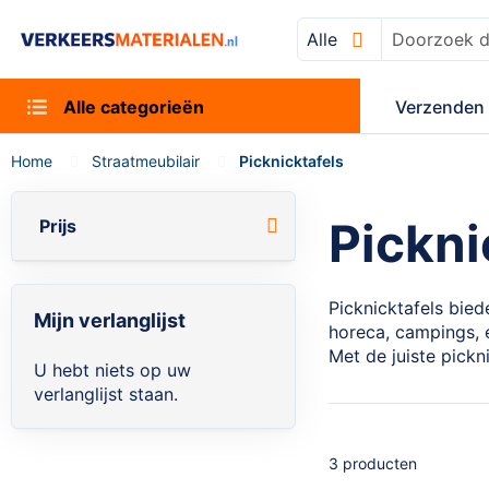
Alle
Zoek
Alle categorieën
Verzenden 
Home
Straatmeubilair
Picknicktafels
Pickni
Prijs
Picknicktafels bie
Mijn verlanglijst
horeca, campings, 
Met de juiste pick
U hebt niets op uw
verlanglijst staan.
3
producten