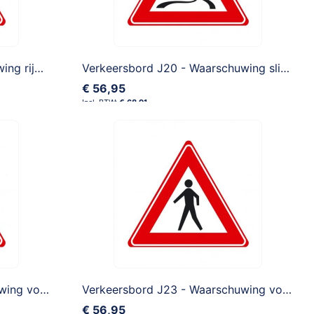
Verkeersbord J19 - Waarschuwing rijbaanversmalling links
Verkeersbord J20 - Waarschuwing slipgevaar
€ 56,95
€ 68,91
Verkeersbord J22 - Waarschuwing voetgangersoversteekplaats
Verkeersbord J23 - Waarschuwing voetgangers
€ 56,95