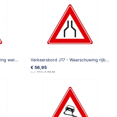
Verkeersbord J16 -Waarschuwing werk in uitvoering
Verkeersbord J17 - Waarschuwing rijbaanversmalling
€ 56,95
€ 68,91