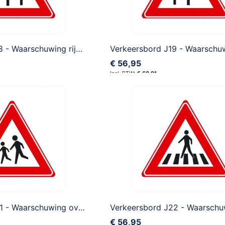
Verkeersbord J18 - Waarschuwing rijbaanversmalling rechts
€ 56,95
€ 68,91
Verkeersbord J21 - Waarschuwing overstekende kinderen
€ 56,95