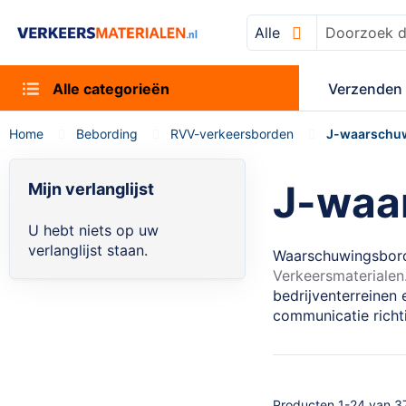
Alle
Zoek
Alle categorieën
Verzenden 
Home
Bebording
RVV-verkeersborden
J-waarschu
J-waa
Mijn verlanglijst
U hebt niets op uw
verlanglijst staan.
Waarschuwingsborde
Verkeersmaterialen.
bedrijventerreinen
communicatie richt
Producten
1
-
24
van
3