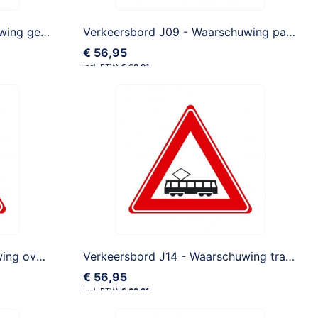
Verkeersbord J08 - Waarschuwing gevaarlijk kruispunt
Verkeersbord J09 - Waarschuwing pas je snelheid aan, je nadert een rotonde
€ 56,95
€ 68,91
Verkeersbord J11 - Waarschuwing overweg zonder slagbomen
Verkeersbord J14 - Waarschuwing tram(kruising)
€ 56,95
€ 68,91