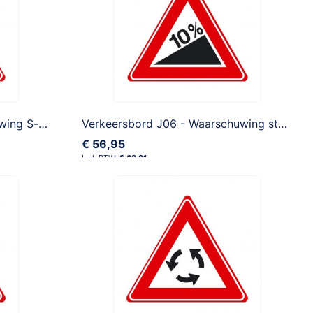
Verkeersbord J05 - Waarschuwing S-bocht eerst naar links
Verkeersbord J06 - Waarschuwing steile helling
€ 56,95
€ 68,91