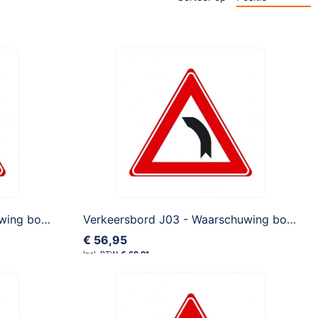
Verkeersbord J02 - Waarschuwing bocht naar rechts
Verkeersbord J03 - Waarschuwing bocht naar links
€ 56,95
€ 68,91