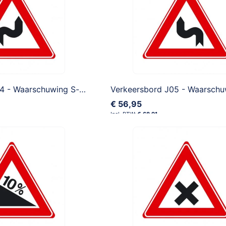
Verkeersbord J04 - Waarschuwing S-bocht eerst naar rechts
€ 56,95
€ 68,91