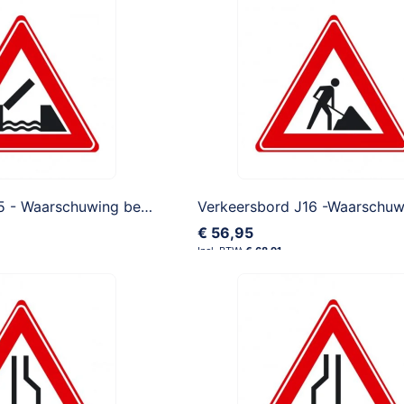
Verkeersbord J15 - Waarschuwing beweegbare brug
€ 56,95
€ 68,91