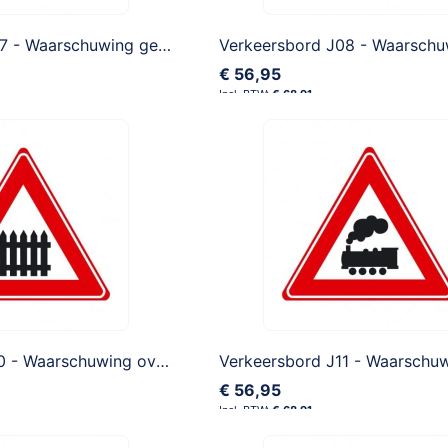
Verkeersbord J07 - Waarschuwing gevaarlijke daling
€ 56,95
€ 68,91
Verkeersbord J10 - Waarschuwing overweg met slagbomen
€ 56,95
€ 68,91