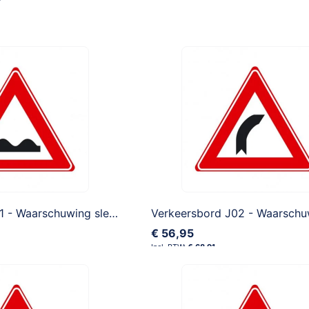
Verkeersbord J01 - Waarschuwing slecht wegdek
€ 56,95
€ 68,91