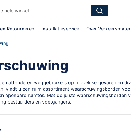
Zoek
en Retourneren
Installatieservice
Over Verkeersmateri
wing
rschuwing
n attenderen weggebruikers op mogelijke gevaren en drage
nl
vindt u een ruim assortiment waarschuwingsborden voor
 en openbare ruimtes. Met de juiste waarschuwingsborden ve
ing bestuurders en voetgangers.
7