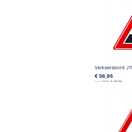
€ 56,95
€ 68,91