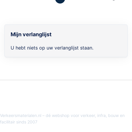
lees
momenteel
pagina
Mijn verlanglijst
U hebt niets op uw verlanglijst staan.
Verkeersmaterialen.nl – dé webshop voor verkeer, infra, bouw en
facilitair sinds 2007