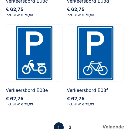
Verkeersbord E08c
Verkeersbord E08d
€ 62,75
€ 62,75
€ 75,93
€ 75,93
Verkeersbord E08e
Verkeersbord E08f
€ 62,75
€ 62,75
€ 75,93
€ 75,93
Pagina
Pagina
Volgende
U
Pagina
1
2