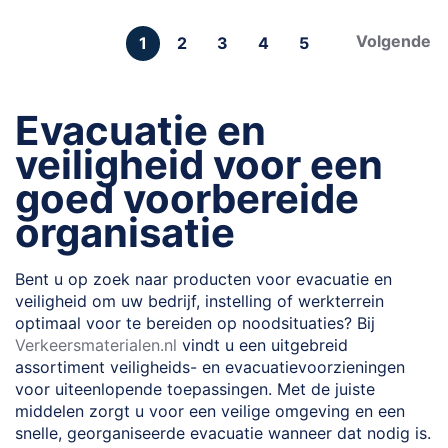
Pagina
Pagina
Volgende
U
Pagina
Pagina
Pagina
Pagina
1
2
3
4
5
lees
momenteel
Evacuatie en
pagina
veiligheid voor een
goed voorbereide
organisatie
Bent u op zoek naar producten voor evacuatie en
veiligheid om uw bedrijf, instelling of werkterrein
optimaal voor te bereiden op noodsituaties? Bij
Verkeersmaterialen.nl
vindt u een uitgebreid
assortiment veiligheids- en evacuatievoorzieningen
voor uiteenlopende toepassingen. Met de juiste
middelen zorgt u voor een veilige omgeving en een
snelle, georganiseerde evacuatie wanneer dat nodig is.