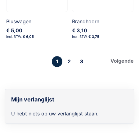
Bluswagen
Brandhoorn
€ 5,00
€ 3,10
€ 6,05
€ 3,75
Pagina
Pagina
Volgende
U
Pagina
Pagina
1
2
3
lees
momenteel
pagina
Mijn verlanglijst
U hebt niets op uw verlanglijst staan.