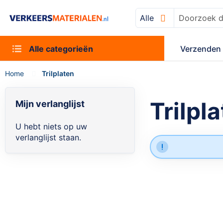
Alle
Zoek
Alle categorieën
Verzenden 
Home
Trilplaten
Trilpl
Mijn verlanglijst
U hebt niets op uw
verlanglijst staan.