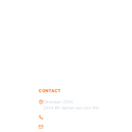
CONTACT
Eikenlaan 259A
2404 BP Alphen aan den Rijn
085 - 070 3450
info@verkeersmaterialen.nl