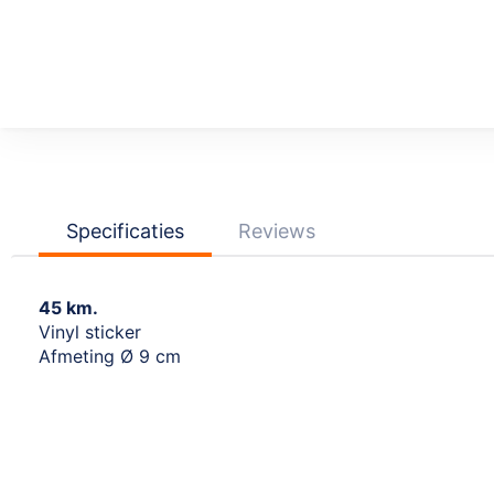
Ga
naar
het
begin
van
de
afbeeldingen-
Specificaties
Reviews
gallerij
45 km.
Vinyl sticker
Afmeting Ø 9 cm