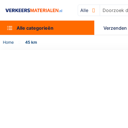
Alle
Zoek
Alle categorieën
Verzenden 
Home
45 km
Ga
naar
het
einde
van
de
afbeeldingen-
gallerij