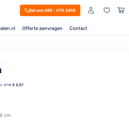
Mijn account
Bel ons 085 - 070 3450
alen.nl
Offerte aanvragen
Contact
orraad
m
€ 3,57
r
 9 cm