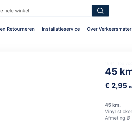
Zoek
en Retourneren
Installatieservice
Over Verkeersmateri
1844
op vo
45 k
€ 2,95
45 km.
Vinyl sticke
Afmeting Ø