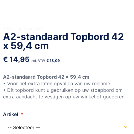
Ga
2967
op voorraad
A2-standaard Topbord 42
naar
het
x 59,4 cm
begin
van
€ 14,95
de
€ 18,09
afbeeldingen-
gallerij
A2-standaard Topbord 42 x 59,4 cm
• Voor het extra laten opvallen van uw reclame
• Dit topbord kunt u gebruiken op uw stoepbord om
extra aandacht te vestigen op uw winkel of goederen
Artikel