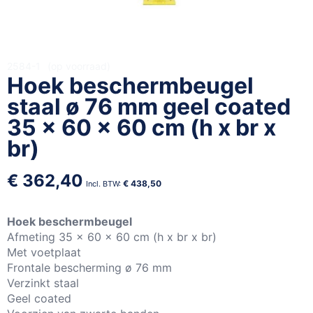
Ga
2584-1
op voorraad
Hoek beschermbeugel
naar
het
staal ø 76 mm geel coated
begin
35 x 60 x 60 cm (h x br x
van
br)
de
afbeeldingen-
gallerij
€ 362,40
€ 438,50
Hoek beschermbeugel
Afmeting 35 x 60 x 60 cm (h x br x br)
Met voetplaat
Frontale bescherming ø 76 mm
Verzinkt staal
Geel coated