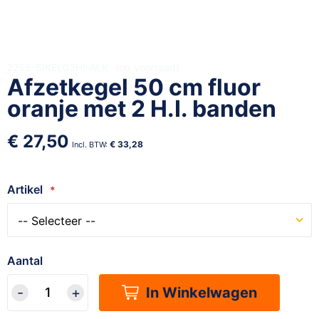
Ga
2255-SIKEL03HI-ALK
op voorraad
Afzetkegel 50 cm fluor
naar
het
oranje met 2 H.I. banden
begin
van
€ 27,50
de
€ 33,28
afbeeldingen-
gallerij
Artikel
Aantal
In Winkelwagen