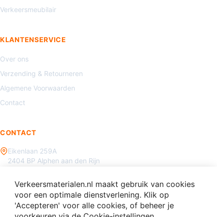
Verkeersmeubilair
KLANTENSERVICE
Over ons
Verzending & Retourneren
Algemene Voorwaarden
Contact
CONTACT
Eikenlaan 259A
2404 BP Alphen aan den Rijn
085 - 070 3450
Verkeersmaterialen.nl maakt gebruik van cookies
info@verkeersmaterialen.nl
voor een optimale dienstverlening. Klik op
'Accepteren' voor alle cookies, of beheer je
voorkeuren via de Cookie-instellingen.