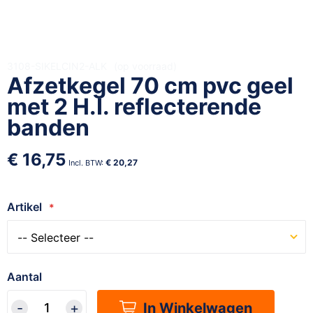
Ga
3108-SIKELCIN2-ALK
op voorraad
Afzetkegel 70 cm pvc geel
naar
het
met 2 H.I. reflecterende
begin
banden
van
de
€ 16,75
afbeeldingen-
€ 20,27
gallerij
Artikel
Aantal
In Winkelwagen