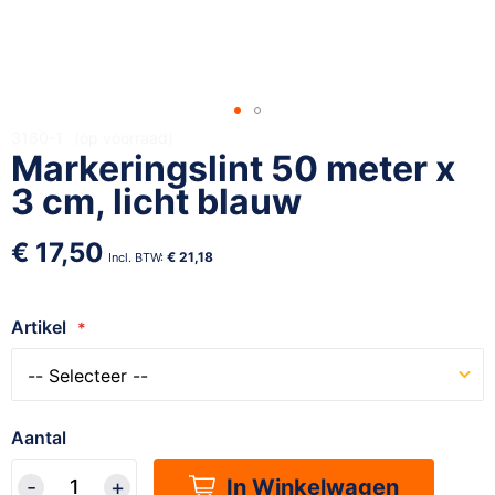
Ga
3160-1
op voorraad
Markeringslint 50 meter x
naar
het
3 cm, licht blauw
begin
van
€ 17,50
de
€ 21,18
afbeeldingen-
gallerij
Artikel
Aantal
In Winkelwagen