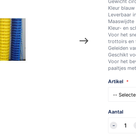
Gewicht cir
Kleur blauw
Leverbaar in
Maaswijdte
Kleur- en s
Voor het sn
trottoirs en
Geleiden va
Geschikt voo
Voor het be
paaltjes me
Artikel
Aantal