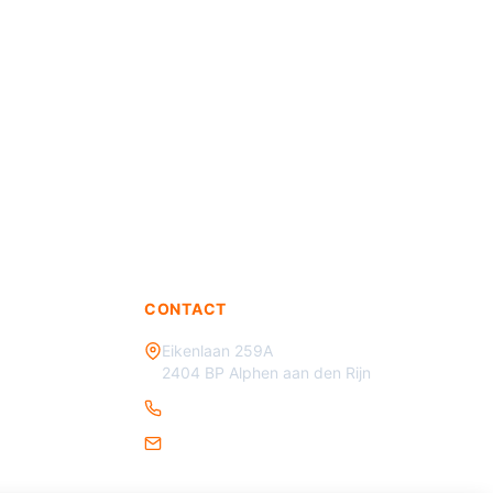
CONTACT
Eikenlaan 259A
2404 BP Alphen aan den Rijn
085 - 070 3450
info@verkeersmaterialen.nl