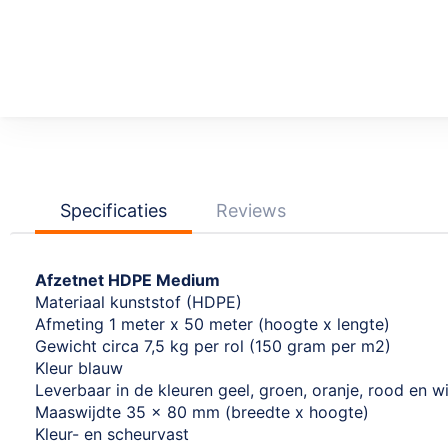
Ga
naar
het
begin
van
de
afbeeldingen-
Specificaties
Reviews
gallerij
Afzetnet HDPE Medium
Materiaal kunststof (HDPE)
Afmeting 1 meter x 50 meter (hoogte x lengte)
Gewicht circa 7,5 kg per rol (150 gram per m2)
Kleur blauw
Leverbaar in de kleuren geel, groen, oranje, rood en wi
Maaswijdte 35 x 80 mm (breedte x hoogte)
Kleur- en scheurvast