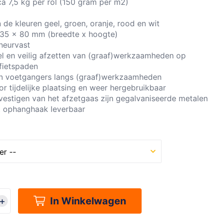
ca 7,5 kg per rol (150 gram per m2)
 de kleuren geel, groen, oranje, rood en wit
 35 x 80 mm (breedte x hoogte)
cheurvast
el en veilig afzetten van (graaf)werkzaamheden op
 fietspaden
n voetgangers langs (graaf)werkzaamheden
r tijdelijke plaatsing en weer hergebruikbaar
vestigen van het afzetgaas zijn gegalvaniseerde metalen
t ophanghaak leverbaar
In Winkelwagen