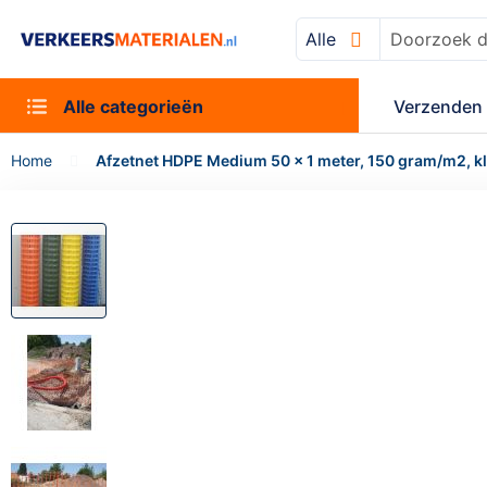
Alle
Zoek
Alle categorieën
Verzenden 
Home
Afzetnet HDPE Medium 50 x 1 meter, 150 gram/m2, k
Ga
naar
het
einde
van
de
afbeeldingen-
gallerij