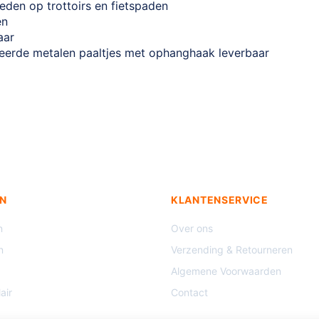
eden op trottoirs en fietspaden
en
aar
seerde metalen paaltjes met ophanghaak leverbaar
N
KLANTENSERVICE
n
Over ons
n
Verzending & Retourneren
Algemene Voorwaarden
air
Contact