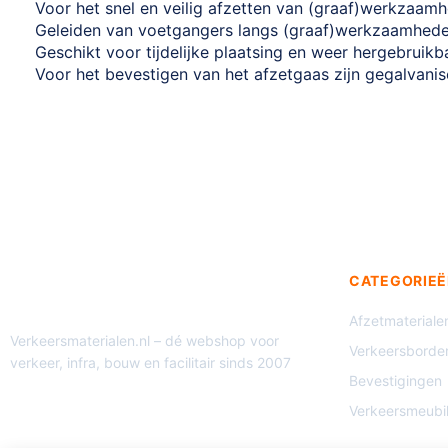
Voor het snel en veilig afzetten van (graaf)werkzaamh
Geleiden van voetgangers langs (graaf)werkzaamhed
Geschikt voor tijdelijke plaatsing en weer hergebruikb
Voor het bevestigen van het afzetgaas zijn gegalvani
CATEGORIEË
Afzetmateriale
Verkeersmaterialen.nl – dé webshop voor
Verkeersborde
verkeer, infra, bouw en facilitair sinds 2007
Bevestigingen
Verkeersmeubil