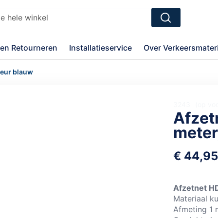
Zoek
en Retourneren
Installatieservice
Over Verkeersmateri
leur blauw
3243
op vo
Afzet
meter
€ 44,9
Afzetnet 
Materiaal k
Afmeting 1 