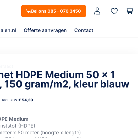
Mijn account
Bel ons 085 - 070 3450
alen.nl
Offerte aanvragen
Contact
orraad
net HDPE Medium 50 x 1
, 150 gram/m2, kleur blauw
5
€ 54,39
HDPE Medium
unststof (HDPE)
meter x 50 meter (hoogte x lengte)