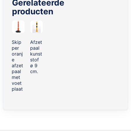
Gerelateerde
producten
Skip
carousel
Skip
Afzet
per
paal
oranj
kunst
e
stof
afzet
ø 9
paal
cm.
met
voet
plaat