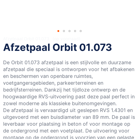
Ga
Afzetpaal Orbit 01.073
op voorraad
Afzetpaal Orbit 01.073
naar
het
begin
De Orbit 01.073 afzetpaal is een stijlvolle en duurzame
van
afzetpaal die speciaal is ontworpen voor het afbakenen
de
en beschermen van openbare ruimtes,
afbeeldingen-
voetgangersgebieden, parkeerterreinen en
gallerij
bedrijfsterreinen. Dankzij het tijdloze ontwerp en de
hoogwaardige RVS-uitvoering past deze paal perfect in
zowel moderne als klassieke buitenomgevingen.
De afzetpaal is vervaardigd uit geslepen RVS 1.4301 en
uitgevoerd met een buisdiameter van 89 mm. De paal is
leverbaar voor plaatsing in beton of voor montage op
de ondergrond met een voetplaat. De uitvoering voor
montage op de ondergrond is voorzien van een gelaste