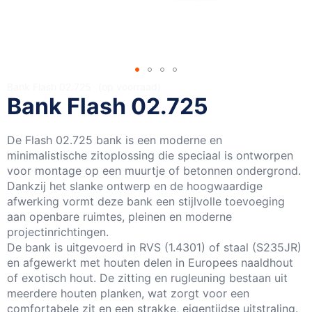
Ga
Bank Flash 02.725
op voorraad
Bank Flash 02.725
naar
het
begin
De Flash 02.725 bank is een moderne en
van
minimalistische zitoplossing die speciaal is ontworpen
de
voor montage op een muurtje of betonnen ondergrond.
afbeeldingen-
Dankzij het slanke ontwerp en de hoogwaardige
gallerij
afwerking vormt deze bank een stijlvolle toevoeging
aan openbare ruimtes, pleinen en moderne
projectinrichtingen.
De bank is uitgevoerd in RVS (1.4301) of staal (S235JR)
en afgewerkt met houten delen in Europees naaldhout
of exotisch hout. De zitting en rugleuning bestaan uit
meerdere houten planken, wat zorgt voor een
comfortabele zit en een strakke, eigentijdse uitstraling.