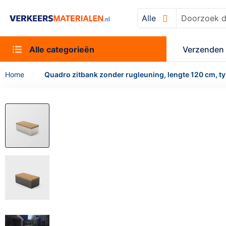
Alle
Zoek
Alle categorieën
Verzenden 
Home
Quadro zitbank zonder rugleuning, lengte 120 cm, ty
Ga
naar
het
einde
van
de
afbeeldingen-
gallerij