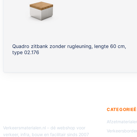
Quadro zitbank zonder rugleuning, lengte 60 cm,
type 02.176
CATEGORIEË
Afzetmateriale
Verkeersmaterialen.nl – dé webshop voor
Verkeersborde
verkeer, infra, bouw en facilitair sinds 2007