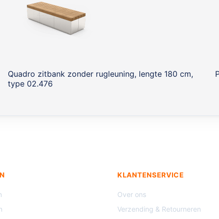
Quadro zitbank zonder rugleuning, lengte 180 cm,
type 02.476
N
KLANTENSERVICE
n
Over ons
n
Verzending & Retourneren