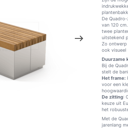
indrukwekke
plantenbakk
De Quadro-z
van 120 cm.
twee plante
uitstekend 
Zo ontwerp j
ook visueel 
Duurzame kw
Bij de Quad
stelt de ba
Het frame:
voor een kl
hoogwaardig
De zitting
: 
keuze uit E
het robuuste
Met de Quadr
jarenlang m