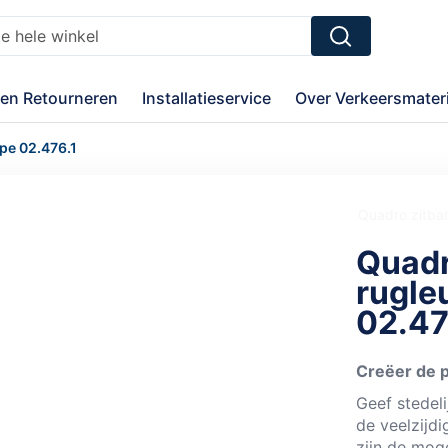
Zoek
en Retourneren
Installatieservice
Over Verkeersmateri
pe 02.476.1
Quadro zitban
Quadr
rugle
02.47
Creëer de 
Geef stedeli
de veelzijd
zijn de moge