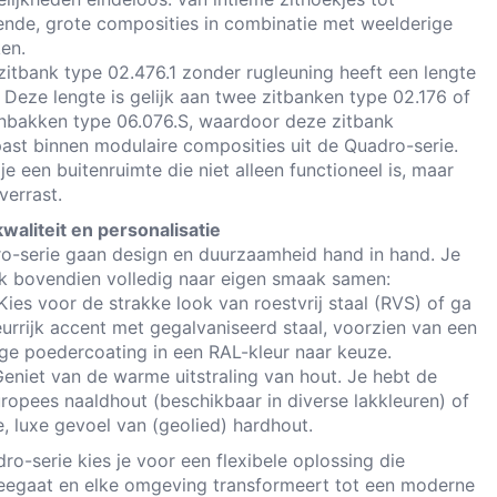
nde, grote composities in combinatie met weelderige
en.
itbank type 02.476.1 zonder rugleuning heeft een lengte
 Deze lengte is gelijk aan twee zitbanken type 02.176 of
nbakken type 06.076.S, waardoor deze zitbank
past binnen modulaire composities uit de Quadro-serie.
e een buitenruimte die niet alleen functioneel is, maar
verrast.
aliteit en personalisatie
ro-serie gaan design en duurzaamheid hand in hand. Je
nk bovendien volledig naar eigen smaak samen:
Kies voor de strakke look van roestvrij staal (RVS) of ga
eurrijk accent met gegalvaniseerd staal, voorzien van een
e poedercoating in een RAL-kleur naar keuze.
Geniet van de warme uitstraling van hout. Je hebt de
uropees naaldhout (beschikbaar in diverse lakkleuren) of
, luxe gevoel van (geolied) hardhout.
o-serie kies je voor een flexibele oplossing die
eegaat en elke omgeving transformeert tot een moderne