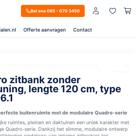
Mijn account
Bel ons 085 - 070 3450
alen.nl
Offerte aanvragen
Contact
k zonder rugleuning, lengte 120 cm, type 02.476.
op
1
voorraad
o zitbank zonder
uning, lengte 120 cm, type
6.1
perfecte buitenruimte met de modulaire Quadro-serie
jke ruimtes, pleinen en daktuinen een uniek karakter met
ige Quadro-serie. Dankzij het slimme, modulaire ontwerp
lijkheden eindeloos: van intieme zithoekjes tot