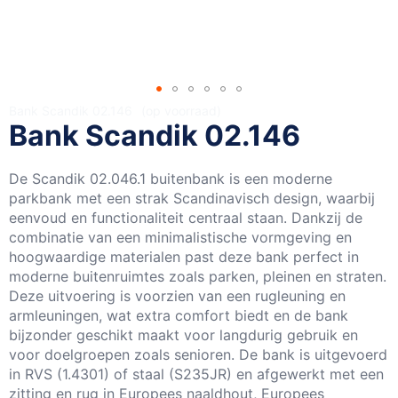
Ga
Bank Scandik 02.146
op voorraad
Bank Scandik 02.146
naar
het
begin
De Scandik 02.046.1 buitenbank is een moderne
van
parkbank met een strak Scandinavisch design, waarbij
de
eenvoud en functionaliteit centraal staan. Dankzij de
afbeeldingen-
combinatie van een minimalistische vormgeving en
gallerij
hoogwaardige materialen past deze bank perfect in
moderne buitenruimtes zoals parken, pleinen en straten.
Deze uitvoering is voorzien van een rugleuning en
armleuningen, wat extra comfort biedt en de bank
bijzonder geschikt maakt voor langdurig gebruik en
voor doelgroepen zoals senioren. De bank is uitgevoerd
in RVS (1.4301) of staal (S235JR) en afgewerkt met een
zitting en rug in Europees naaldhout, Europees