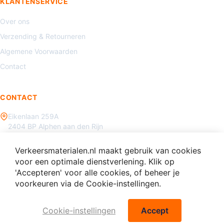
KLANTENSERVICE
Over ons
Verzending & Retourneren
Algemene Voorwaarden
Contact
CONTACT
Eikenlaan 259A
2404 BP Alphen aan den Rijn
085 - 070 3450
Verkeersmaterialen.nl maakt gebruik van cookies
info@verkeersmaterialen.nl
voor een optimale dienstverlening. Klik op
'Accepteren' voor alle cookies, of beheer je
voorkeuren via de Cookie-instellingen.
Cookie-instellingen
Accept
© 2026 Verkeersmaterialen.nl - Alle rechten voorbehouden.