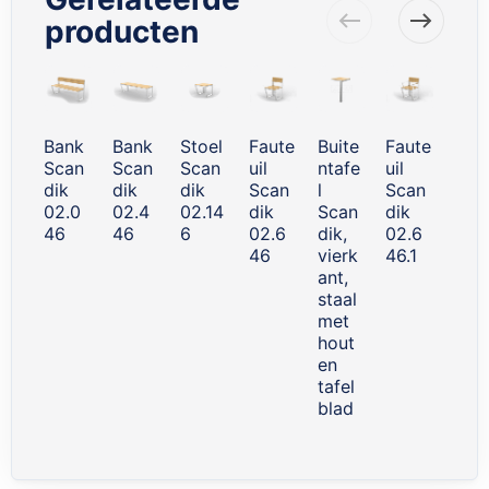
producten
Skip
carousel
Bank
Bank
Stoel
Faute
Buite
Faute
Plan
Scan
Scan
Scan
uil
ntafe
uil
enb
dik
dik
dik
Scan
l
Scan
k
02.0
02.4
02.14
dik
Scan
dik
Sca
46
46
6
02.6
dik,
02.6
dik
46
vierk
46.1
06.
ant,
46.
staal
met
hout
en
tafel
blad