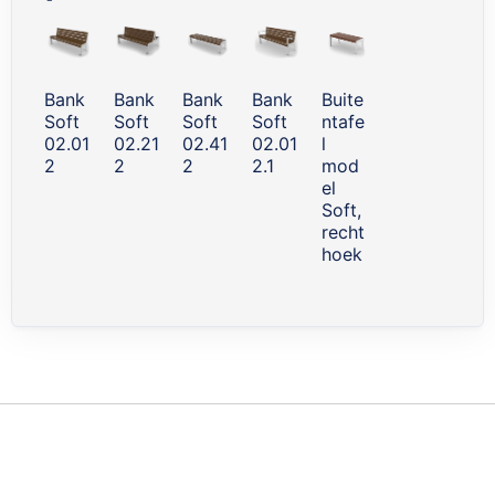
Skip
carousel
Bank
Bank
Bank
Bank
Buite
Soft
Soft
Soft
Soft
ntafe
02.01
02.21
02.41
02.01
l
2
2
2
2.1
mod
el
Soft,
recht
hoek