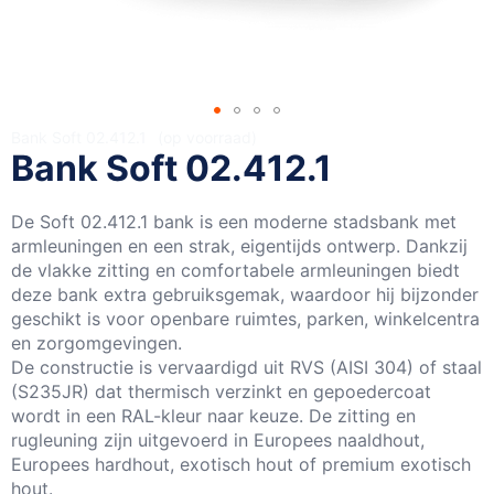
Ga
Bank Soft 02.412.1
op voorraad
Bank Soft 02.412.1
naar
het
begin
De Soft 02.412.1 bank is een moderne stadsbank met
van
armleuningen en een strak, eigentijds ontwerp. Dankzij
de
de vlakke zitting en comfortabele armleuningen biedt
afbeeldingen-
deze bank extra gebruiksgemak, waardoor hij bijzonder
gallerij
geschikt is voor openbare ruimtes, parken, winkelcentra
en zorgomgevingen.
De constructie is vervaardigd uit RVS (AISI 304) of staal
(S235JR) dat thermisch verzinkt en gepoedercoat
wordt in een RAL-kleur naar keuze. De zitting en
rugleuning zijn uitgevoerd in Europees naaldhout,
Europees hardhout, exotisch hout of premium exotisch
hout.