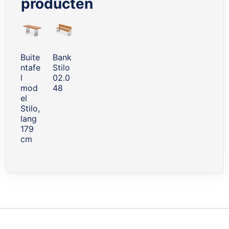
producten
Skip
carousel
Buite
Bank
ntafe
Stilo
l
02.0
mod
48
el
Stilo,
lang
179
cm