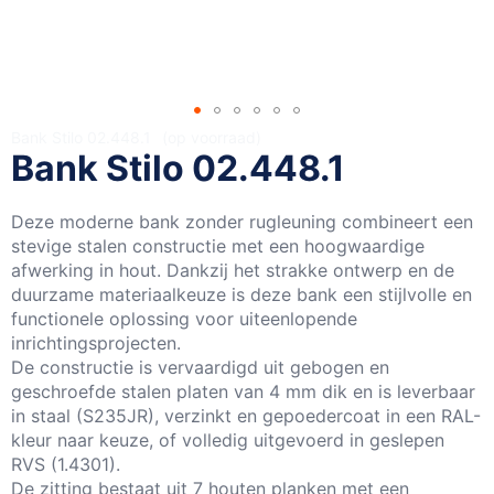
Ga
Bank Stilo 02.448.1
op voorraad
Bank Stilo 02.448.1
naar
het
begin
Deze moderne bank zonder rugleuning combineert een
van
stevige stalen constructie met een hoogwaardige
de
afwerking in hout. Dankzij het strakke ontwerp en de
afbeeldingen-
duurzame materiaalkeuze is deze bank een stijlvolle en
gallerij
functionele oplossing voor uiteenlopende
inrichtingsprojecten.
De constructie is vervaardigd uit gebogen en
geschroefde stalen platen van 4 mm dik en is leverbaar
in staal (S235JR), verzinkt en gepoedercoat in een RAL-
kleur naar keuze, of volledig uitgevoerd in geslepen
RVS (1.4301).
De zitting bestaat uit 7 houten planken met een