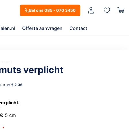
Mijn account
Bel ons 085 - 070 3450
alen.nl
Offerte aanvragen
Contact
orraad
muts verplicht
€ 2,36
erplicht.
r
 Ø 5 cm