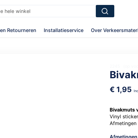
Zoek
en Retourneren
Installatieservice
Over Verkeersmateri
2245
op vo
Bivak
€ 1,95
Bivakmuts v
Vinyl sticke
Afmetingen
Afmetingen