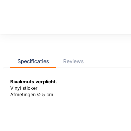
Ga
naar
het
begin
van
de
afbeeldingen-
Specificaties
Reviews
gallerij
Bivakmuts verplicht.
Vinyl sticker
Afmetingen Ø 5 cm