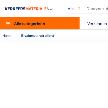
Alle
Zoek
Alle categorieën
Verzenden 
Home
Bivakmuts verplicht
Ga
naar
het
einde
van
de
afbeeldingen-
gallerij