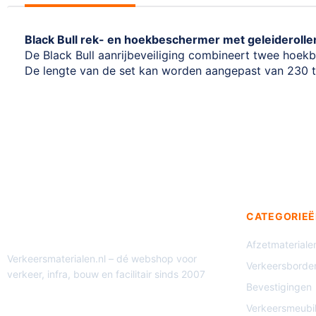
Black Bull rek- en hoekbeschermer met geleiderolle
De Black Bull aanrijbeveiliging combineert twee hoekb
De lengte van de set kan worden aangepast van 230 
CATEGORIEË
Afzetmateriale
Verkeersmaterialen.nl – dé webshop voor
Verkeersborde
verkeer, infra, bouw en facilitair sinds 2007
Bevestigingen
Verkeersmeubil