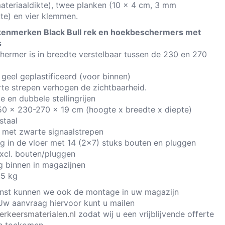
teriaaldikte), twee planken (10 x 4 cm, 3 mm
kte) en vier klemmen.
enmerken Black Bull rek en hoekbeschermers met
s
hermer is in breedte verstelbaar tussen de 230 en 270
 geel geplastificeerd (voor binnen)
rte strepen verhogen de zichtbaarheid.
e en dubbele stellingrijen
50 x 230-270 x 19 cm (hoogte x breedte x diepte)
 staal
el met zwarte signaalstrepen
ng in de vloer met 14 (2x7) stuks bouten en pluggen
excl. bouten/pluggen
g binnen in magazijnen
55 kg
nst kunnen we ook de montage in uw magazijn
Uw aanvraag hiervoor kunt u mailen
erkeersmaterialen.nl
zodat wij u een vrijblijvende offerte