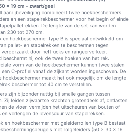
50 x 19 cm - zwart/geel
ll aanrijbeveiliging combineert twee hoekbeschermers
iders en een stapelrekbeschermer voor het begin of einde
 stapelpalletrekken. De lengte van de set kan worden
an 230 tot 270 cm.
ek en hoekbeschermer type B is speciaal ontwikkeld om
an pallet- en stapelrekken te beschermen tegen
n veroorzaakt door heftrucks en rangeerverkeer.
ijd beschermt hij ook de twee hoeken van het rek.
ciale vorm van de hoekbeschermer kunnen twee stalen
 een C-profiel vanaf de zijkant worden ingeschoven. De
e hoekbeschermer maakt het ook mogelijk om de lengte
elrek beschermer tot 40 cm te verstellen.
ers zijn bijzonder nuttig bij smalle gangen tussen
. Zij leiden zijwaartse krachten grotendeels af, ontlasten
en de vloer, vermijden het uitscheuren van bouten of
 en verlengen de levensduur van stapelrekken.
ek en hoekbeschermer met geleiderrollen type B bestaat
ekbeschermingsbeugels met rolgeleiders (50 x 30 x 19