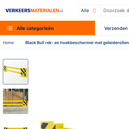
Alle
Zoek
Alle categorieën
Verzenden 
Home
Black Bull rek- en hoekbeschermer met geleiderollen 
Ga
naar
het
einde
van
de
afbeeldingen-
gallerij