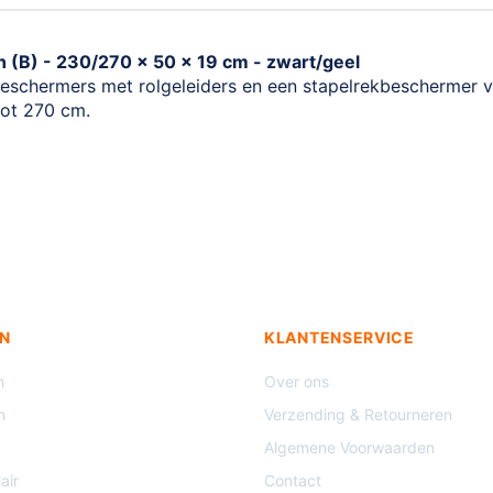
n (B) - 230/270 x 50 x 19 cm - zwart/geel
eschermers met rolgeleiders en een stapelrekbeschermer voo
tot 270 cm.
N
KLANTENSERVICE
n
Over ons
n
Verzending & Retourneren
Algemene Voorwaarden
air
Contact