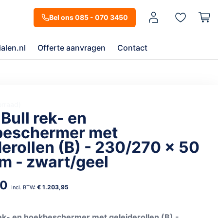
Mijn account
Bel ons 085 - 070 3450
alen.nl
Offerte aanvragen
Contact
orraad
Bull rek- en
beschermer met
derollen (B) - 230/270 x 50
cm - zwart/geel
00
€ 1.203,95
rek- en hoekbeschermer met geleiderollen (B) -