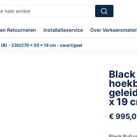
Zoek
en Retourneren
Installatieservice
Over Verkeersmateri
(B) - 230/270 x 50 x 19 cm - zwart/geel
3432
op vo
Black 
hoek
gelei
x 19 
€ 995,
Black Bull 