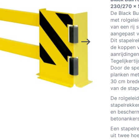
230/270 x 
De Black Bu
met rolgele
van een rij
aangepast v
Dit stapelr
de koppen v
aanrijdinge
Tegelijkert
Door de spe
planken met
30 cm bred
van de stap
De rolgeleid
stapelrekken
en bescherm
betonankers
Een stapelr
uit twee ho