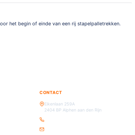
r het begin of einde van een rij stapelpalletrekken.
CONTACT
Eikenlaan 259A
2404 BP Alphen aan den Rijn
085 - 070 3450
info@verkeersmaterialen.nl