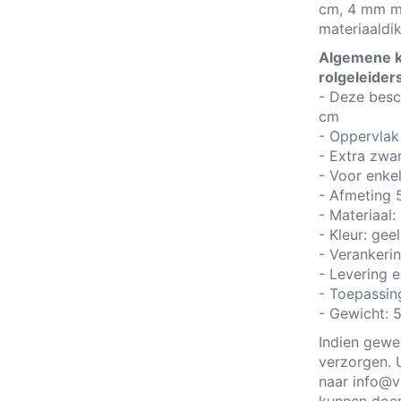
cm, 4 mm ma
materiaaldi
Algemene k
rolgeleider
- Deze besc
cm
- Oppervlak
- Extra zwa
- Voor enkel
- Afmeting 
- Materiaal:
- Kleur: ge
- Verankeri
- Levering 
- Toepassin
- Gewicht: 
Indien gewe
verzorgen. 
naar
info@v