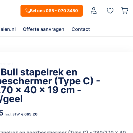
Mijn account
Bel ons 085 - 070 3450
alen.nl
Offerte aanvragen
Contact
orraad
 Bull stapelrek en
eschermer (Type C) -
70 x 40 x 19 cm -
/geel
5
€ 665,20
stapelrek en hoekbeschermer (Type C) - 230/270 x 40