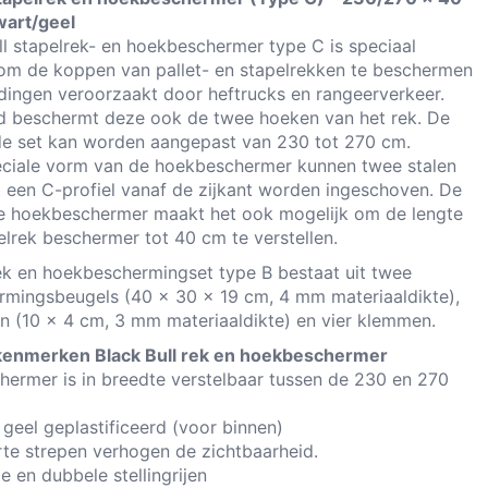
wart/geel
ll stapelrek- en hoekbeschermer type C is speciaal
om de koppen van pallet- en stapelrekken te beschermen
jdingen veroorzaakt door heftrucks en rangeerverkeer.
ijd beschermt deze ook de twee hoeken van het rek. De
de set kan worden aangepast van 230 tot 270 cm.
ciale vorm van de hoekbeschermer kunnen twee stalen
 een C-profiel vanaf de zijkant worden ingeschoven. De
e hoekbeschermer maakt het ook mogelijk om de lengte
elrek beschermer tot 40 cm te verstellen.
ek en hoekbeschermingset type B bestaat uit twee
mingsbeugels (40 x 30 x 19 cm, 4 mm materiaaldikte),
n (10 x 4 cm, 3 mm materiaaldikte) en vier klemmen.
enmerken Black Bull rek en hoekbeschermer
hermer is in breedte verstelbaar tussen de 230 en 270
 geel geplastificeerd (voor binnen)
rte strepen verhogen de zichtbaarheid.
e en dubbele stellingrijen