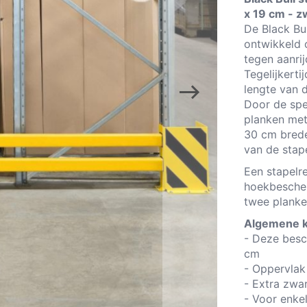
x 19 cm - z
De Black Bu
ontwikkeld 
tegen aanri
Tegelijkert
lengte van 
Door de spe
planken met
30 cm bred
van de stap
Een stapelr
hoekbescher
twee planke
Algemene k
- Deze besc
cm
- Oppervlak
- Extra zwa
- Voor enkel