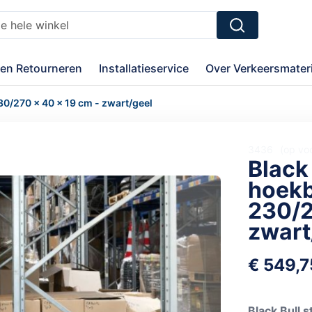
Zoek
en Retourneren
Installatieservice
Over Verkeersmateri
30/270 x 40 x 19 cm - zwart/geel
3436
op vo
Black
hoekb
230/2
zwart
€ 549,7
Black Bull 