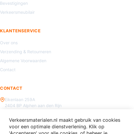
Bevestigingen
Verkeersmeubilair
KLANTENSERVICE
Over ons
Verzending & Retourneren
Algemene Voorwaarden
Contact
CONTACT
Eikenlaan 259A
2404 BP Alphen aan den Rijn
085 - 070 3450
Verkeersmaterialen.nl maakt gebruik van cookies
info@verkeersmaterialen.nl
voor een optimale dienstverlening. Klik op
'Accepteren' voor alle cookies, of beheer je