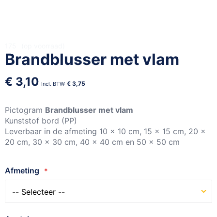
Ga
175
op voorraad
Brandblusser met vlam
naar
het
begin
€ 3,10
€ 3,75
van
de
afbeeldingen-
Pictogram
Brandblusser met vlam
gallerij
Kunststof bord (PP)
Leverbaar in de afmeting 10 x 10 cm, 15 x 15 cm, 20 x
20 cm, 30 x 30 cm, 40 x 40 cm en 50 x 50 cm
Afmeting