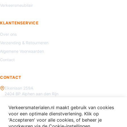
Verkeersmeubilair
KLANTENSERVICE
Over ons
Verzending & Retourneren
Algemene Voorwaarden
Contact
CONTACT
Eikenlaan 259A
2404 BP Alphen aan den Rijn
085 - 070 3450
Verkeersmaterialen.nl maakt gebruik van cookies
info@verkeersmaterialen.nl
voor een optimale dienstverlening. Klik op
'Accepteren' voor alle cookies, of beheer je
voorkeuren via de Cookie-instellingen.