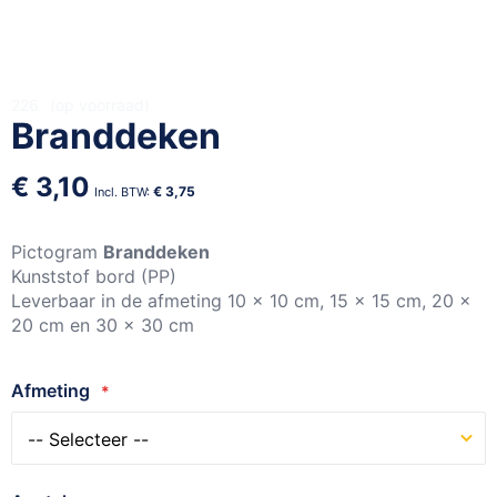
Ga
226
op voorraad
Branddeken
naar
het
begin
€ 3,10
€ 3,75
van
de
afbeeldingen-
Pictogram
Branddeken
gallerij
Kunststof bord (PP)
Leverbaar in de afmeting 10 x 10 cm, 15 x 15 cm, 20 x
20 cm en 30 x 30 cm
Afmeting