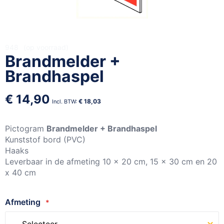
Ga
948
op voorraad
Brandmelder +
naar
het
Brandhaspel
begin
van
€ 14,90
de
€ 18,03
afbeeldingen-
gallerij
Pictogram
Brandmelder + Brandhaspel
Kunststof bord (PVC)
Haaks
Leverbaar in de afmeting 10 x 20 cm, 15 x 30 cm en 20
x 40 cm
Afmeting