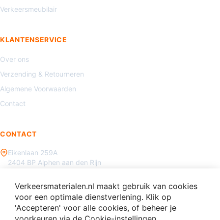
Verkeersmeubilair
KLANTENSERVICE
Over ons
Verzending & Retourneren
Algemene Voorwaarden
Contact
CONTACT
Eikenlaan 259A
2404 BP Alphen aan den Rijn
085 - 070 3450
Verkeersmaterialen.nl maakt gebruik van cookies
info@verkeersmaterialen.nl
voor een optimale dienstverlening. Klik op
'Accepteren' voor alle cookies, of beheer je
voorkeuren via de Cookie-instellingen.