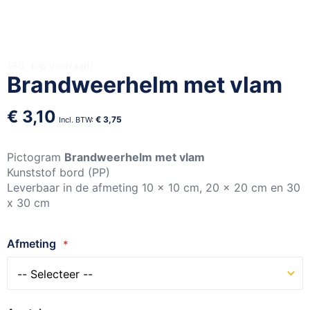
Ga
180
op voorraad
Brandweerhelm met vlam
naar
het
begin
€ 3,10
€ 3,75
van
de
afbeeldingen-
Pictogram
Brandweerhelm met vlam
gallerij
Kunststof bord (PP)
Leverbaar in de afmeting 10 x 10 cm, 20 x 20 cm en 30
x 30 cm
Afmeting