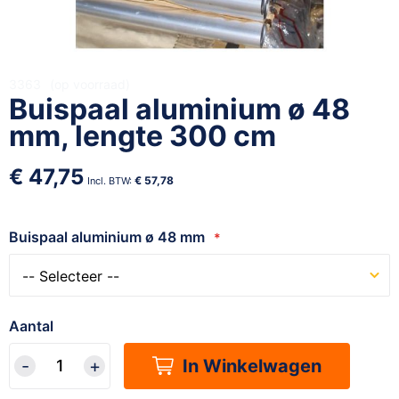
Ga
3363
op voorraad
Buispaal aluminium ø 48
naar
het
mm, lengte 300 cm
begin
van
€ 47,75
de
€ 57,78
afbeeldingen-
gallerij
Buispaal aluminium ø 48 mm
Aantal
In Winkelwagen