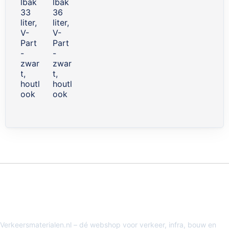
lbak
lbak
33
36
liter,
liter,
V-
V-
Part
Part
-
-
zwar
zwar
t,
t,
houtl
houtl
ook
ook
Verkeersmaterialen.nl – dé webshop voor verkeer, infra, bouw en