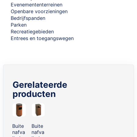
Evenemententerreinen
Openbare voorzieningen
Bedrijfspanden
Parken
Recreatiegebieden
Entrees en toegangswegen
Gerelateerde
producten
Skip
carousel
Buite
Buite
nafva
nafva