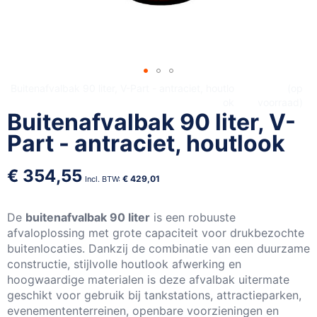
Ga
Buitenafvalbak 90 liter, V-Part - antraciet, houtlo
op
ok
voorraad
naar
Buitenafvalbak 90 liter, V-
het
begin
Part - antraciet, houtlook
van
de
€ 354,55
€ 429,01
afbeeldingen-
gallerij
De
buitenafvalbak 90 liter
is een robuuste
afvaloplossing met grote capaciteit voor drukbezochte
buitenlocaties. Dankzij de combinatie van een duurzame
constructie, stijlvolle houtlook afwerking en
hoogwaardige materialen is deze afvalbak uitermate
geschikt voor gebruik bij tankstations, attractieparken,
evenemententerreinen, openbare voorzieningen en