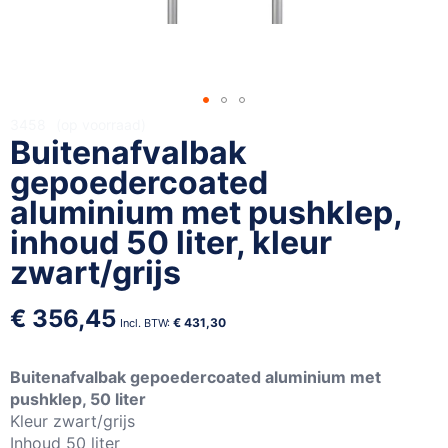
Ga
3458
op voorraad
Buitenafvalbak
naar
het
gepoedercoated
begin
aluminium met pushklep,
van
inhoud 50 liter, kleur
de
afbeeldingen-
zwart/grijs
gallerij
€ 356,45
€ 431,30
Buitenafvalbak gepoedercoated aluminium met
pushklep, 50 liter
Kleur zwart/grijs
Inhoud 50 liter