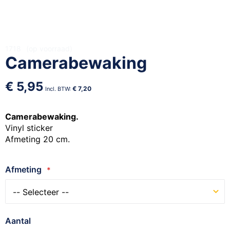
Ga
1718
op voorraad
Camerabewaking
naar
het
begin
€ 5,95
€ 7,20
van
de
afbeeldingen-
Camerabewaking.
gallerij
Vinyl sticker
Afmeting 20 cm.
Afmeting
Aantal