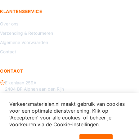
KLANTENSERVICE
Over ons
Verzending & Retourneren
Algemene Voorwaarden
Contact
CONTACT
Eikenlaan 259A
2404 BP Alphen aan den Rijn
085 - 070 3450
Verkeersmaterialen.nl maakt gebruik van cookies
info@verkeersmaterialen.nl
voor een optimale dienstverlening. Klik op
'Accepteren' voor alle cookies, of beheer je
voorkeuren via de Cookie-instellingen.