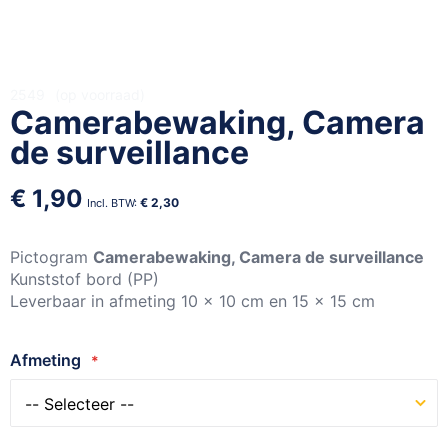
Ga
2549
op voorraad
Camerabewaking, Camera
naar
het
de surveillance
begin
van
€ 1,90
de
€ 2,30
afbeeldingen-
gallerij
Pictogram
Camerabewaking, Camera de surveillance
Kunststof bord (PP)
Leverbaar in afmeting 10 x 10 cm en 15 x 15 cm
Afmeting