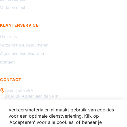
Verkeersmeubilair
KLANTENSERVICE
Over ons
Verzending & Retourneren
Algemene Voorwaarden
Contact
CONTACT
Eikenlaan 259A
2404 BP Alphen aan den Rijn
085 - 070 3450
Verkeersmaterialen.nl maakt gebruik van cookies
info@verkeersmaterialen.nl
voor een optimale dienstverlening. Klik op
'Accepteren' voor alle cookies, of beheer je