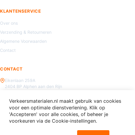
KLANTENSERVICE
Over ons
Verzending & Retourneren
Algemene Voorwaarden
Contact
CONTACT
Eikenlaan 259A
2404 BP Alphen aan den Rijn
085 - 070 3450
Verkeersmaterialen.nl maakt gebruik van cookies
info@verkeersmaterialen.nl
voor een optimale dienstverlening. Klik op
'Accepteren' voor alle cookies, of beheer je
voorkeuren via de Cookie-instellingen.