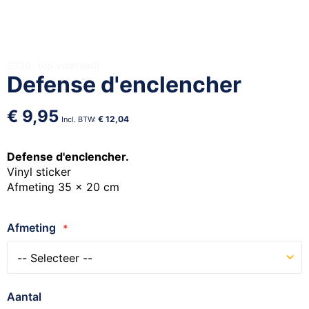
Ga
2330
op voorraad
Defense d'enclencher
naar
het
begin
€ 9,95
€ 12,04
van
de
afbeeldingen-
Defense d'enclencher.
gallerij
Vinyl sticker
Afmeting 35 x 20 cm
Afmeting
Aantal