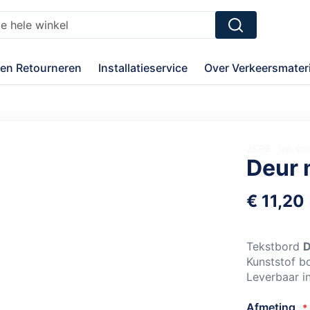
Zoek
en Retourneren
Installatieservice
Over Verkeersmateri
2699
op vo
Deur 
€ 11,20
Tekstbord
D
Kunststof b
Leverbaar i
Afmeting