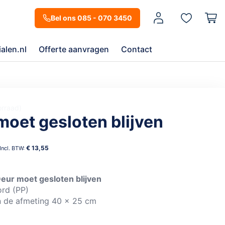
Mijn account
Bel ons 085 - 070 3450
alen.nl
Offerte aanvragen
Contact
orraad
moet gesloten blijven
€ 13,55
eur moet gesloten blijven
ord (PP)
n de afmeting 40 x 25 cm