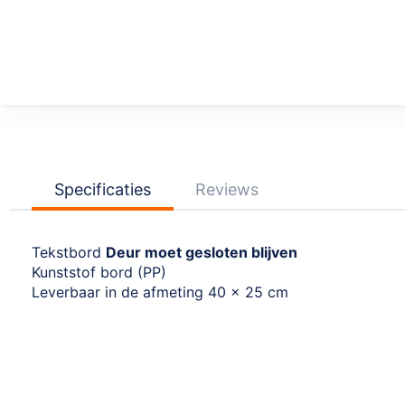
Ga
naar
het
begin
van
de
afbeeldingen-
Specificaties
Reviews
gallerij
Tekstbord
Deur moet gesloten blijven
Kunststof bord (PP)
Leverbaar in de afmeting 40 x 25 cm