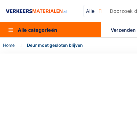
Alle
Zoek
Alle categorieën
Verzenden 
Home
Deur moet gesloten blijven
Ga
naar
het
einde
van
de
afbeeldingen-
gallerij