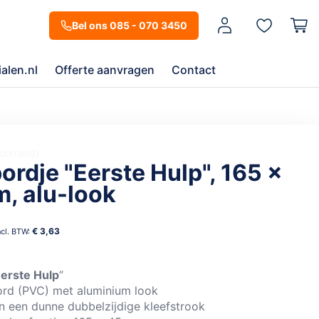
Mijn account
Bel ons 085 - 070 3450
alen.nl
Offerte aanvragen
Contact
oorraad
ordje "Eerste Hulp", 165 x
, alu-look
€ 3,63
erste Hulp
”
ord (PVC) met aluminium look
n een dunne dubbelzijdige kleefstrook