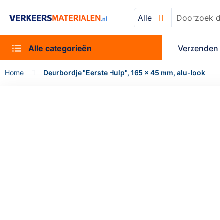
Alle
Zoek
Alle categorieën
Verzenden 
Home
Deurbordje "Eerste Hulp", 165 x 45 mm, alu-look
Ga
naar
het
einde
van
de
afbeeldingen-
gallerij