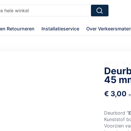
Zoek
en Retourneren
Installatieservice
Over Verkeersmateri
2932-1
op v
Deurb
45 mm
€ 3,00
Deurbord “
E
Kunststof b
Voorzien va