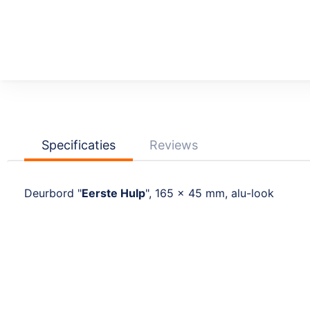
Ga
naar
het
begin
van
de
afbeeldingen-
Specificaties
Reviews
gallerij
Deurbord "
Eerste Hulp
", 165 x 45 mm, alu-look