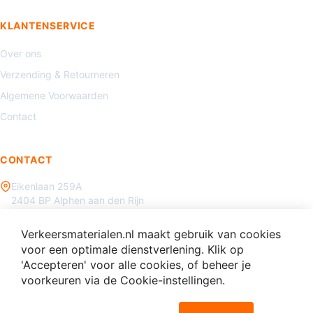
KLANTENSERVICE
Over ons
Verzending & Retourneren
Algemene Voorwaarden
Contact
CONTACT
Eikenlaan 259A
2404 BP Alphen aan den Rijn
085 - 070 3450
Verkeersmaterialen.nl maakt gebruik van cookies
info@verkeersmaterialen.nl
voor een optimale dienstverlening. Klik op
'Accepteren' voor alle cookies, of beheer je
voorkeuren via de Cookie-instellingen.