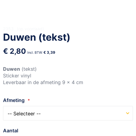
Ga
2353
op voorraad
Duwen (tekst)
naar
het
begin
€ 2,80
€ 3,39
van
de
afbeeldingen-
Duwen
(tekst)
gallerij
Sticker vinyl
Leverbaar in de afmeting 9 x 4 cm
Afmeting
Aantal