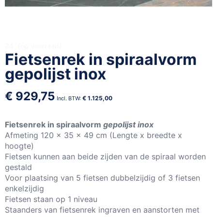
Ga
24
op voorraad
Fietsenrek in spiraalvorm
naar
het
gepolijst inox
begin
van
€ 929,75
de
€ 1.125,00
afbeeldingen-
gallerij
Fietsenrek in spiraalvorm
gepolijst inox
Afmeting 120 x 35 x 49 cm (Lengte x breedte x
hoogte)
Fietsen kunnen aan beide zijden van de spiraal worden
gestald
Voor plaatsing van 5 fietsen dubbelzijdig of 3 fietsen
enkelzijdig
Fietsen staan op 1 niveau
Staanders van fietsenrek ingraven en aanstorten met