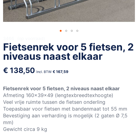
Ga
3466
op voorraad
Fietsenrek voor 5 fietsen, 2
naar
het
niveaus naast elkaar
begin
van
€ 138,50
de
€ 167,59
afbeeldingen-
gallerij
Fietsenrek voor 5 fietsen, 2 niveaus naast elkaar
Afmeting 160x39x49 (lengtexbreedtexhoogte)
Veel vrije ruimte tussen de fietsen onderling
Toepasbaar voor fietsen met bandenmaat tot 55 mm
Bevestiging aan verharding is mogelijk (2 gaten Ø 7,5
mm)
Gewicht circa 9 kg