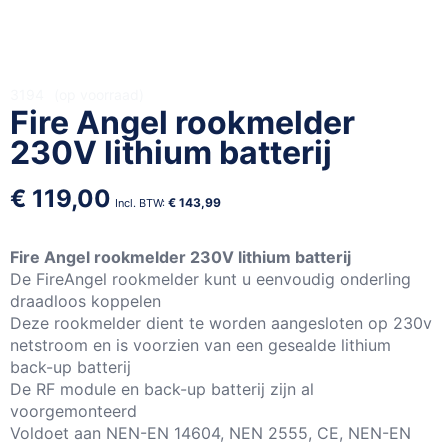
Ga
3194
op voorraad
Fire Angel rookmelder
naar
het
230V lithium batterij
begin
van
€ 119,00
de
€ 143,99
afbeeldingen-
gallerij
Fire Angel rookmelder 230V lithium batterij
De FireAngel rookmelder kunt u eenvoudig onderling
draadloos koppelen
Deze rookmelder dient te worden aangesloten op 230v
netstroom en is voorzien van een gesealde lithium
back-up batterij
De RF module en back-up batterij zijn al
voorgemonteerd
Voldoet aan NEN-EN 14604, NEN 2555, CE, NEN-EN