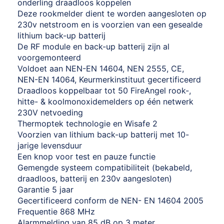
onderling draadloos koppelen
Deze rookmelder dient te worden aangesloten op
230v netstroom en is voorzien van een gesealde
lithium back-up batterij
De RF module en back-up batterij zijn al
voorgemonteerd
Voldoet aan NEN-EN 14604, NEN 2555, CE,
NEN-EN 14064, Keurmerkinstituut gecertificeerd
Draadloos koppelbaar tot 50 FireAngel rook-,
hitte- & koolmonoxidemelders op één netwerk
230V netvoeding
Thermoptek technologie en Wisafe 2
Voorzien van lithium back-up batterij met 10-
jarige levensduur
Een knop voor test en pauze functie
Gemengde systeem compatibiliteit (bekabeld,
draadloos, batterij en 230v aangesloten)
Garantie 5 jaar
Gecertificeerd conform de NEN- EN 14604 2005
Frequentie 868 MHz
Alarmmelding van 85 dB op 3 meter