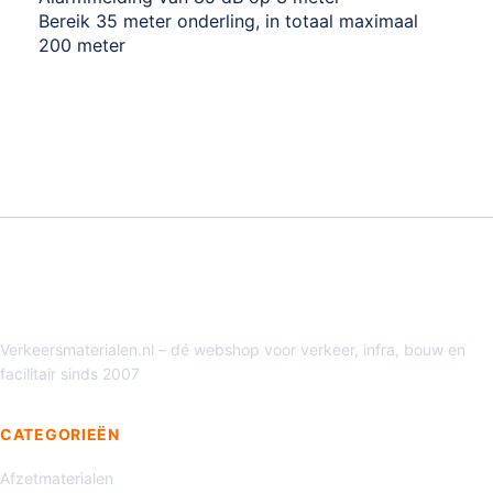
Bereik 35 meter onderling, in totaal maximaal
200 meter
Verkeersmaterialen.nl – dé webshop voor verkeer, infra, bouw en
facilitair sinds 2007
CATEGORIEËN
Afzetmaterialen