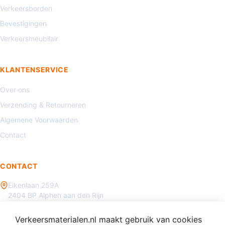
Verkeersborden
Bevestigingen
Verkeersmeubilair
KLANTENSERVICE
Over ons
Verzending & Retourneren
Algemene Voorwaarden
Contact
CONTACT
Eikenlaan 259A
2404 BP Alphen aan den Rijn
085 - 070 3450
Verkeersmaterialen.nl maakt gebruik van cookies