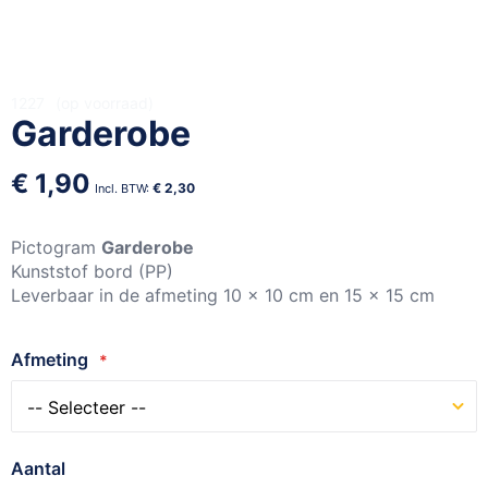
Ga
1227
op voorraad
Garderobe
naar
het
begin
€ 1,90
€ 2,30
van
de
afbeeldingen-
Pictogram
Garderobe
gallerij
Kunststof bord (PP)
Leverbaar in de afmeting 10 x 10 cm en 15 x 15 cm
Afmeting
Aantal