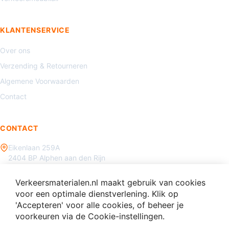
KLANTENSERVICE
Over ons
Verzending & Retourneren
Algemene Voorwaarden
Contact
CONTACT
Eikenlaan 259A
2404 BP Alphen aan den Rijn
085 - 070 3450
Verkeersmaterialen.nl maakt gebruik van cookies
info@verkeersmaterialen.nl
voor een optimale dienstverlening. Klik op
'Accepteren' voor alle cookies, of beheer je
voorkeuren via de Cookie-instellingen.