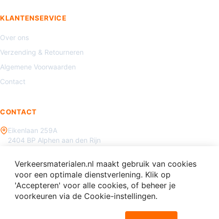
KLANTENSERVICE
Over ons
Verzending & Retourneren
Algemene Voorwaarden
Contact
CONTACT
Eikenlaan 259A
2404 BP Alphen aan den Rijn
085 - 070 3450
Verkeersmaterialen.nl maakt gebruik van cookies
info@verkeersmaterialen.nl
voor een optimale dienstverlening. Klik op
'Accepteren' voor alle cookies, of beheer je
voorkeuren via de Cookie-instellingen.