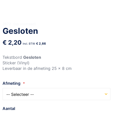
Ga
2672
op voorraad
Gesloten
naar
het
begin
€ 2,20
€ 2,66
van
de
afbeeldingen-
Tekstbord
Gesloten
gallerij
Sticker (Vinyl)
Leverbaar in de afmeting 25 x 8 cm
Afmeting
Aantal