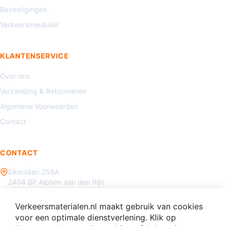
Bevestigingen
Verkeersmeubilair
KLANTENSERVICE
Over ons
Verzending & Retourneren
Algemene Voorwaarden
Contact
CONTACT
Eikenlaan 259A
2404 BP Alphen aan den Rijn
085 - 070 3450
Verkeersmaterialen.nl maakt gebruik van cookies
info@verkeersmaterialen.nl
voor een optimale dienstverlening. Klik op