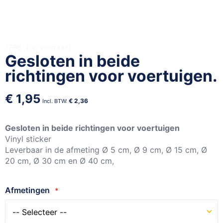
Ga
1796
op voorraad
Gesloten in beide
naar
het
richtingen voor voertuigen.
begin
van
€ 1,95
de
€ 2,36
afbeeldingen-
gallerij
Gesloten in beide richtingen voor voertuigen
Vinyl sticker
Leverbaar in de afmeting Ø 5 cm, Ø 9 cm, Ø 15 cm, Ø
20 cm, Ø 30 cm en Ø 40 cm,
Afmetingen