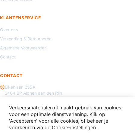
KLANTENSERVICE
Over ons
Verzending & Retourneren
Algemene Voorwaarden
Contact
CONTACT
Eikenlaan 259A
2404 BP Alphen aan den Rijn
085 - 070 3450
Verkeersmaterialen.nl maakt gebruik van cookies
info@verkeersmaterialen.nl
voor een optimale dienstverlening. Klik op
'Accepteren' voor alle cookies, of beheer je
voorkeuren via de Cookie-instellingen.