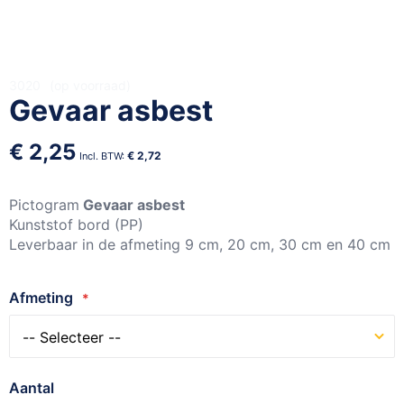
Ga
3020
op voorraad
Gevaar asbest
naar
het
begin
€ 2,25
€ 2,72
van
de
afbeeldingen-
Pictogram
Gevaar asbest
gallerij
Kunststof bord (PP)
Leverbaar in de afmeting 9 cm, 20 cm, 30 cm en 40 cm
Afmeting
Aantal