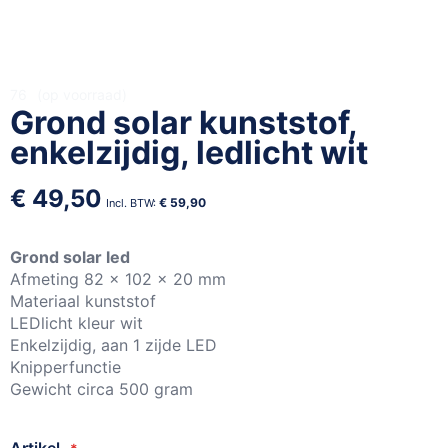
Ga
76
op voorraad
Grond solar kunststof,
naar
het
enkelzijdig, ledlicht wit
begin
van
€ 49,50
de
€ 59,90
afbeeldingen-
gallerij
Grond solar led
Afmeting 82 x 102 x 20 mm
Materiaal kunststof
LEDlicht kleur wit
Enkelzijdig, aan 1 zijde LED
Knipperfunctie
Gewicht circa 500 gram