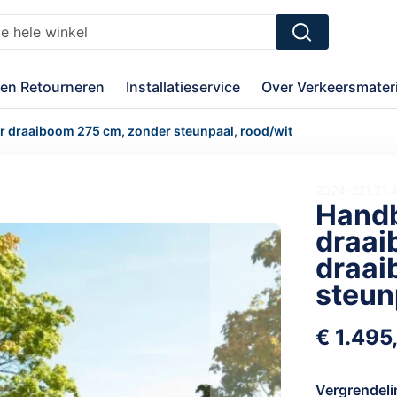
Zoek
en Retourneren
Installatieservice
Over Verkeersmateri
 draaiboom 275 cm, zonder steunpaal, rood/wit
2024-221.21.
Handb
draai
draai
steun
€ 1.495
Vergrendel