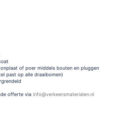
n
coat
onplaat of poer middels bouten en pluggen
eutel past op alle draaibomen)
ergrendeld
nde offerte via
info@verkeersmaterialen.nl