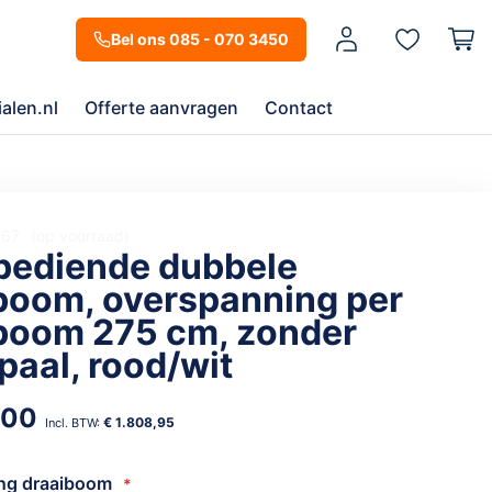
Mijn account
Bel ons 085 - 070 3450
alen.nl
Offerte aanvragen
Contact
467
op voorraad
ediende dubbele
boom, overspanning per
boom 275 cm, zonder
paal, rood/wit
,00
€ 1.808,95
ing draaiboom