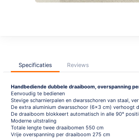
Ga
naar
het
begin
van
de
afbeeldingen-
Specificaties
Reviews
gallerij
Handbediende dubbele draaiboom, overspanning per
Eenvoudig te bedienen
Stevige scharnierpalen en dwarsschoren van staal, ve
De extra aluminium dwarsschoor (6x3 cm) verhoogt de 
De draaiboom blokkeert automatisch in alle 90° posit
Moderne uitstraling
Totale lengte twee draaibomen 550 cm
Vrije overspanning per draaiboom 275 cm