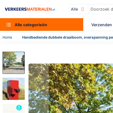
Alle
Zoek
Alle categorieën
Verzenden 
Home
Handbediende dubbele draaiboom, overspanning per
Ga
naar
het
einde
van
de
afbeeldingen-
gallerij