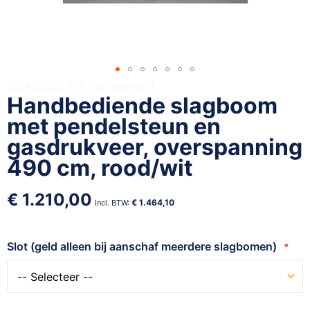
Ga
2024-222.22.516
op voorraad
Handbediende slagboom
naar
het
met pendelsteun en
begin
gasdrukveer, overspanning
van
490 cm, rood/wit
de
afbeeldingen-
gallerij
€ 1.210,00
€ 1.464,10
Slot (geld alleen bij aanschaf meerdere slagbomen)