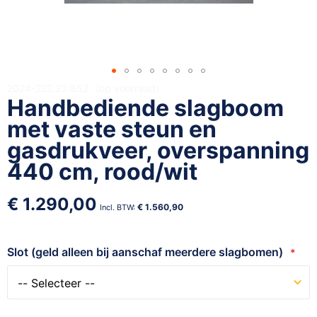
Ga
2024-222.23.852
op voorraad
Handbediende slagboom
naar
het
met vaste steun en
begin
gasdrukveer, overspanning
van
440 cm, rood/wit
de
afbeeldingen-
gallerij
€ 1.290,00
€ 1.560,90
Slot (geld alleen bij aanschaf meerdere slagbomen)